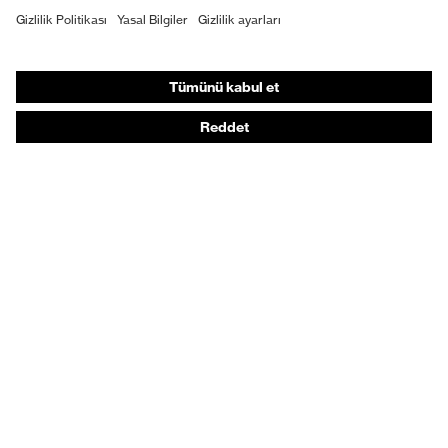
Bireysel KKD
Solunum koruması
İşitme koruması
Koruyucu kıyafetler + iş kıyafetleri
Ürün yardımcı araçları
Baştan ayağa: uvex Safety Expert System
Koruyucu eldivenler: uvex Chemical Expert System
Solunum koruması: uvex Respiratory Expert System
Koruyucu gözlükler: Yapılandırıcı
Teknolojiler
Ödüller