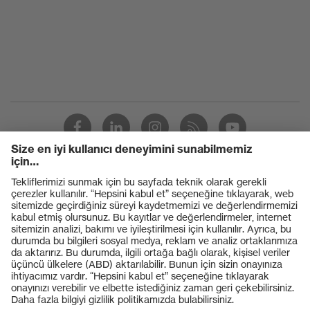
Ürünler
Koruyucu gözlükler
Koruyucu baretler
Koruyucu eldivenler
Koruyucu ayakkabılar