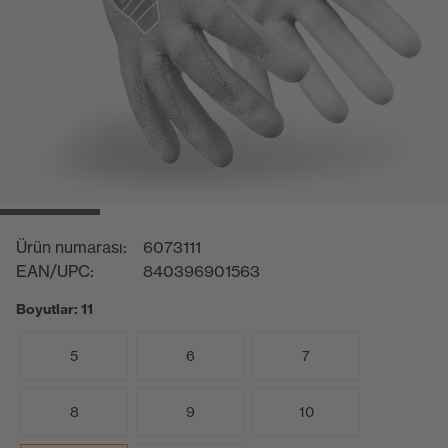
Ürün numarası:
6073111
EAN/UPC:
840396901563
Boyutlar: 11
5
6
7
8
9
10