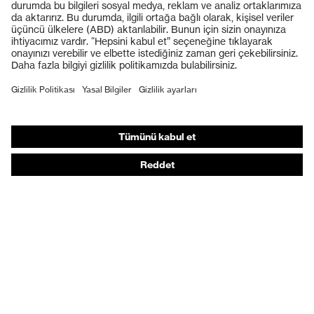
Koruyucu baretler
Koruyucu eldivenler
Koruyucu ayakkabılar
Bireysel KKD
Solunum koruması
İşitme koruması
Koruyucu kıyafetler + iş kıyafetleri
Ürün yardımcı araçları
Baştan ayağa: uvex Safety Expert System
Koruyucu eldivenler: uvex Chemical Expert System
Solunum koruması: uvex Respiratory Expert System
Koruyucu gözlükler: Yapılandırıcı