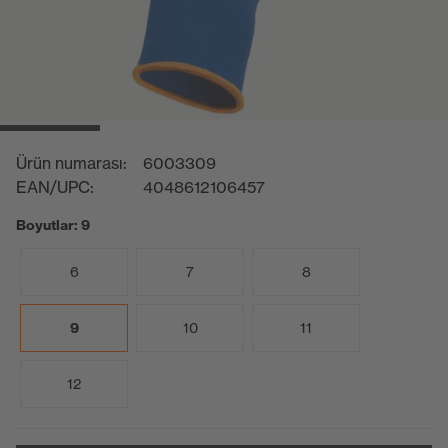
Ürün numarası:
6003309
EAN/UPC:
4048612106457
Boyutlar: 9
6
7
8
9
10
11
12