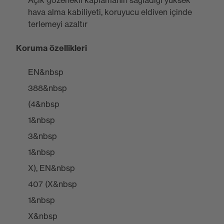
Açık gözenekli kaplamanın sağladığı yüksek
hava alma kabiliyeti, koruyucu eldiven içinde
terlemeyi azaltır
Koruma özellikleri
EN&nbsp
388&nbsp
(4&nbsp
1&nbsp
3&nbsp
1&nbsp
X), EN&nbsp
407 (X&nbsp
1&nbsp
X&nbsp